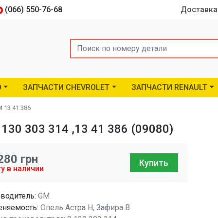
(066) 550-76-68
Доставка
Search
O
ЗАПЧАСТИ CHEVROLET
ЗАПЧАСТИ RENAULT
 13 41 386
130 303 314 ,13 41 386 (09080)
280
грн
Купить
у в наличии
водитель:
GM
няемость:
Опель Астра H, Зафира B