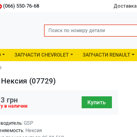
(066) 550-76-68
Доставка
Search
O
ЗАПЧАСТИ CHEVROLET
ЗАПЧАСТИ RENAULT
8
 Нексия (07729)
13
грн
Купить
у в наличии
водитель:
GSP
няемость:
Нексия