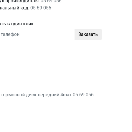
ул производителя:
05 69 056
нальный код:
05 69 056
ать в один клик:
Заказать
о
тормозной диск передний
4max 05 69 056