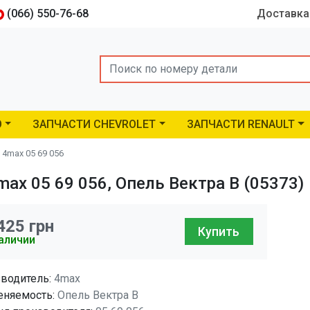
(066) 550-76-68
Доставка
Search
O
ЗАПЧАСТИ CHEVROLET
ЗАПЧАСТИ RENAULT
4max 05 69 056
ax 05 69 056, Опель Вектра B (05373)
425
грн
Купить
аличии
водитель:
4max
няемость:
Опель Вектра B