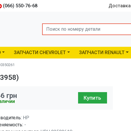
(066) 550-76-68
Доставка
Search
O
ЗАПЧАСТИ CHEVROLET
ЗАПЧАСТИ RENAULT
 0350261
03958)
46
грн
Купить
аличии
водитель:
HP
няемость:
-