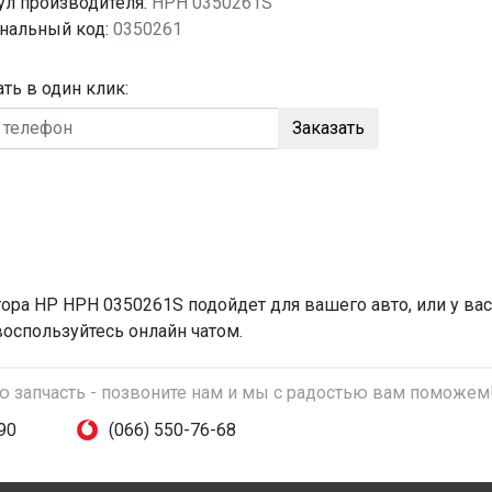
ул производителя:
HPH 0350261S
нальный код:
0350261
ать в один клик:
Заказать
тора
HP HPH 0350261S подойдет для вашего авто, или у ва
воспользуйтесь онлайн чатом.
ую запчасть - позвоните нам и мы с радостью вам поможем
90
(066) 550-76-68