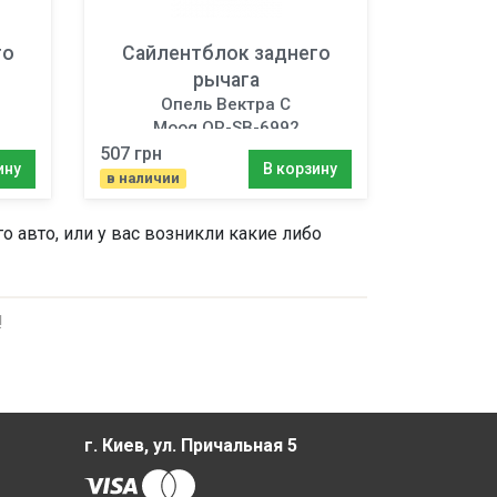
го
Сайлентблок заднего
рычага
Опель Вектра C
Moog OP-SB-6992
507 грн
ину
В корзину
в наличии
 авто, или у вас возникли какие либо
!
г. Киев, ул. Причальная 5