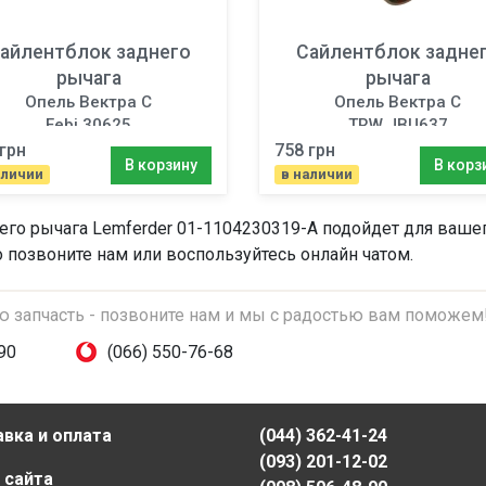
айлентблок заднего
Сайлентблок задне
рычага
рычага
Опель Вектра C
Опель Вектра C
Febi 30625
TRW JBU637
грн
758 грн
В корзину
В корз
аличии
в наличии
его рычага
Lemferder 01-1104230319-A подойдет для вашего
о позвоните нам или воспользуйтесь онлайн чатом.
ую запчасть - позвоните нам и мы с радостью вам поможем
90
(066) 550-76-68
вка и оплата
(044) 362-41-24
(093) 201-12-02
 сайта