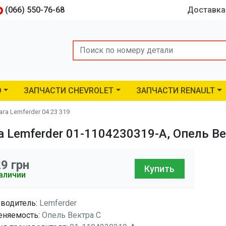
(066) 550-76-68
Доставка
Search
O
ЗАПЧАСТИ CHEVROLET
ЗАПЧАСТИ RENAULT
га Lemferder 04 23 319
 Lemferder 01-1104230319-A, Опель Ве
29
грн
Купить
аличии
водитель:
Lemferder
няемость:
Опель Вектра C