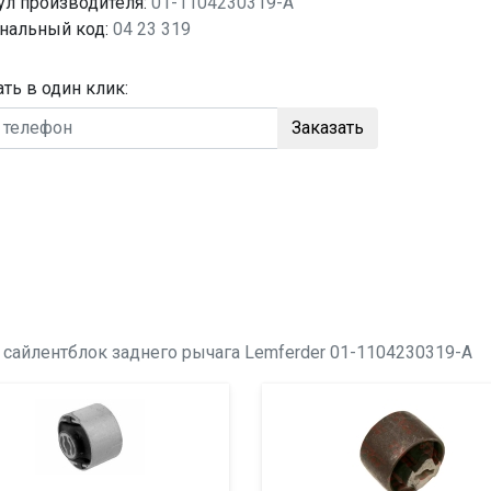
ул производителя:
01-1104230319-A
нальный код:
04 23 319
ать в один клик:
Заказать
о
сайлентблок заднего рычага
Lemferder 01-1104230319-A