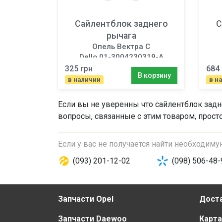
Сайлентблок заднего
С
рычага
Опель Вектра C
Dello 01-3004230319-A
325 грн
684 
В корзину
в наличии
в н
Если вы не уверенны что
сайлентблок задн
вопросы, связанные с этим товаром, прост
Если у вас не получается найти необходим
(093) 201-12-02
(098) 506-48-
Запчасти Opel
Доста
Запчасти Daewoo
Карта