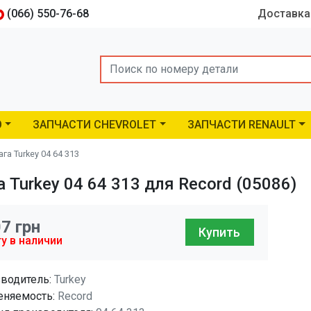
(066) 550-76-68
Доставка
Search
O
ЗАПЧАСТИ CHEVROLET
ЗАПЧАСТИ RENAULT
а Turkey 04 64 313
Turkey 04 64 313 для Record (05086)
07
грн
Купить
у в наличии
водитель:
Turkey
няемость:
Record