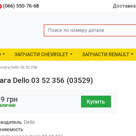
(066) 550-76-68
Доставка
Search
O
ЗАПЧАСТИ CHEVROLET
ЗАПЧАСТИ RENAULT
ага Dello 03 52 356
а Dello 03 52 356 (03529)
39
грн
Купить
аличии
водитель:
Dello
няемость: