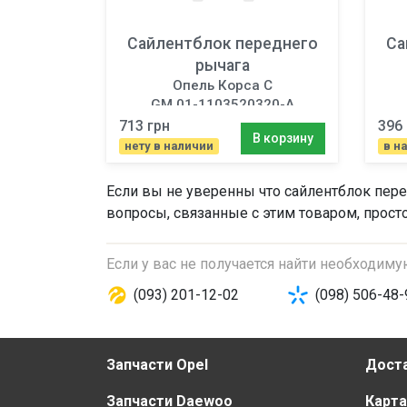
Сайлентблок переднего
Са
рычага
Опель Корса C
GM 01-1103520320-A
713 грн
396 
В корзину
нету в наличии
в н
Если вы не уверенны что
сайлентблок пере
вопросы, связанные с этим товаром, прост
Если у вас не получается найти необходим
(093) 201-12-02
(098) 506-48-
Запчасти Opel
Доста
Запчасти Daewoo
Карта