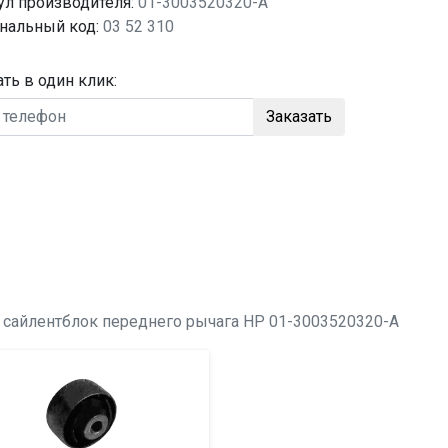
ул производителя:
01-3003520320-A
нальный код:
03 52 310
ать в один клик:
Заказать
о
сайлентблок переднего рычага
HP 01-3003520320-A