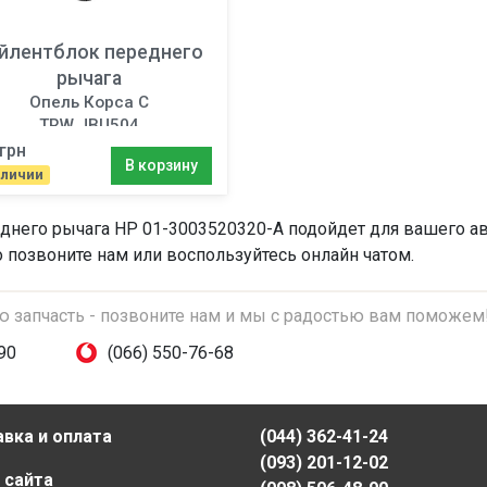
йлентблок переднего
рычага
Опель Корса C
TRW JBU504
грн
В корзину
аличии
днего рычага
HP 01-3003520320-A подойдет для вашего авт
о позвоните нам или воспользуйтесь онлайн чатом.
ую запчасть - позвоните нам и мы с радостью вам поможем
90
(066) 550-76-68
вка и оплата
(044) 362-41-24
(093) 201-12-02
 сайта