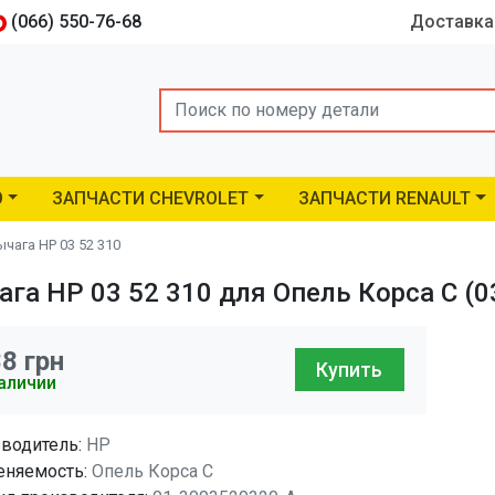
(066) 550-76-68
Доставка
Search
O
ЗАПЧАСТИ CHEVROLET
ЗАПЧАСТИ RENAULT
чага HP 03 52 310
га HP 03 52 310 для Опель Корса C (0
88
грн
Купить
аличии
водитель:
HP
няемость:
Опель Корса C