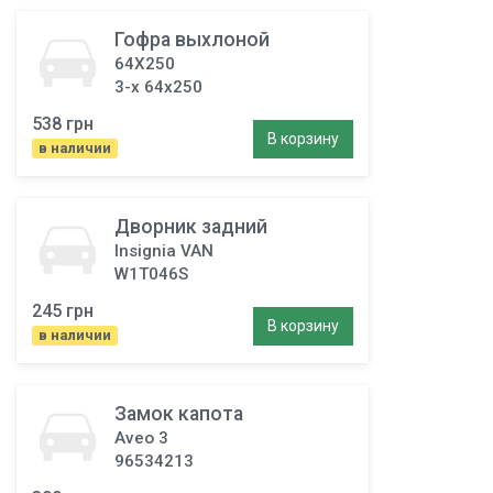
Гофра выхлоной
64X250
3-х 64x250
538 грн
В корзину
в наличии
Дворник задний
Insignia VAN
W1T046S
245 грн
В корзину
в наличии
Замок капота
Aveo 3
96534213