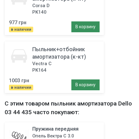
Corsa D
PK140
977 грн
В корзину
в наличии
Пыльник+отбойник
амортизатора (к-кт)
Vectra C
PK164
1003 грн
В корзину
в наличии
С этим товаром
пыльник амортизатора
Dello
03 44 435 часто покупают:
Пружина передняя
Опель Вектра C 3.0