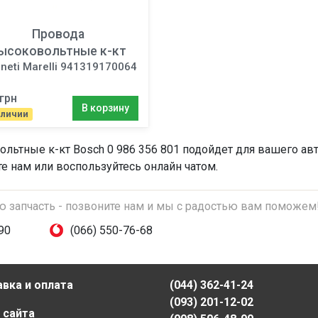
Провода
ысоковольтные к-кт
neti Marelli 941319170064
грн
В корзину
аличии
ольтные к-кт
Bosch 0 986 356 801 подойдет для вашего авт
те нам или воспользуйтесь онлайн чатом.
ую запчасть - позвоните нам и мы с радостью вам поможем
90
(066) 550-76-68
вка и оплата
(044) 362-41-24
(093) 201-12-02
 сайта