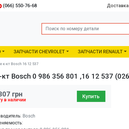
(066) 550-76-68
Доставка
Search
O
ЗАПЧАСТИ CHEVROLET
ЗАПЧАСТИ RENAULT
к-кт Bosch 16 12 537
т Bosch 0 986 356 801 ,16 12 537 (02
307
грн
Купить
у в наличии
водитель:
Bosch
няемость: