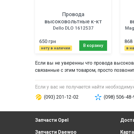
Провода
высоковольтные к-кт
в
Dello DLO 1612537
Mag
650 грн
868 
В корзину
нету в наличии
в н
Если вы не уверенны что
провода высоков
связанные с этим товаром, просто позвони
Если у вас не получается найти необходим
(093) 201-12-02
(098) 506-48-
Запчасти Opel
Доста
Запчасти Daewoo
Карта