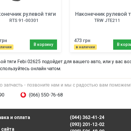
конечник рулевой тяги
Наконечник рулевой т
RTS 91-00301
TRW JTE211
грн
473 грн
В корзину
В корз
аличии
в наличии
ой тяги
Febi 02625 подойдет для вашего авто, или у вас в
спользуйтесь онлайн чатом.
ую запчасть - позвоните нам и мы с радостью вам поможем
90
(066) 550-76-68
вка и оплата
(044) 362-41-24
(093) 201-12-02
 сайта