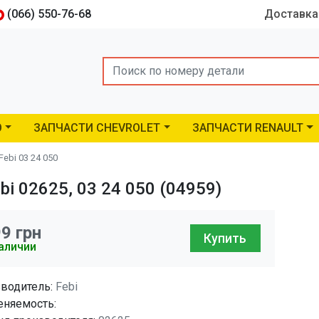
(066) 550-76-68
Доставка
Search
O
ЗАПЧАСТИ CHEVROLET
ЗАПЧАСТИ RENAULT
ebi 03 24 050
i 02625, 03 24 050 (04959)
99
грн
Купить
аличии
водитель:
Febi
няемость: