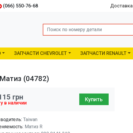
(066) 550-76-68
Доставка
Search
O
ЗАПЧАСТИ CHEVROLET
ЗАПЧАСТИ RENAULT
 Матиз (04782)
115
грн
Купить
у в наличии
водитель:
Taiwan
няемость:
Матиз R