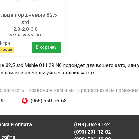
льца поршневые 82,5
std
2.0-2.0-3.0
SM 9-3533-00
4 грн
В корзину
аличии
 82,5 std
Mahle 011 29 N0 подойдет для вашего авто, или 
те нам или воспользуйтесь онлайн чатом.
ую запчасть - позвоните нам и мы с радостью вам поможем
90
(066) 550-76-68
вка и оплата
(044) 362-41-24
(093) 201-12-02
 сайта