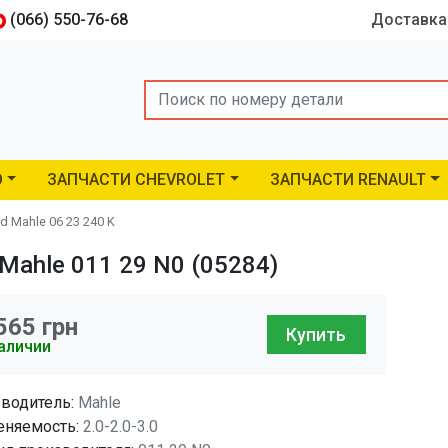
(066) 550-76-68
Доставка
Search
O
ЗАПЧАСТИ CHEVROLET
ЗАПЧАСТИ RENAULT
 Mahle 06 23 240 K
Mahle 011 29 N0 (05284)
565
грн
Купить
аличии
водитель:
Mahle
няемость:
2.0-2.0-3.0