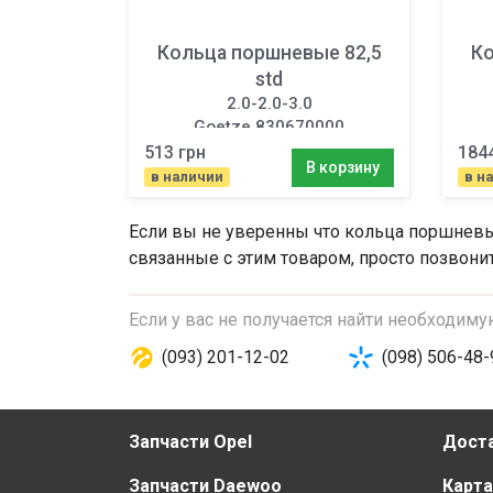
Кольца поршневые 82,5
Ко
std
2.0-2.0-3.0
Goetze 830670000
513 грн
184
В корзину
в наличии
в н
Если вы не уверенны что
кольца поршневые
связанные с этим товаром, просто позвони
Если у вас не получается найти необходим
(093) 201-12-02
(098) 506-48-
Запчасти Opel
Доста
Запчасти Daewoo
Карта