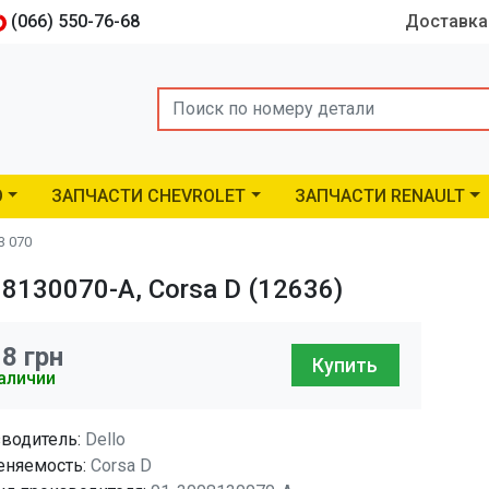
(066) 550-76-68
Доставка
Search
O
ЗАПЧАСТИ CHEVROLET
ЗАПЧАСТИ RENAULT
3 070
8130070-A, Corsa D (12636)
18
грн
Купить
аличии
водитель:
Dello
няемость:
Corsa D