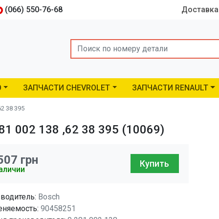
(066) 550-76-68
Доставка
Search
O
ЗАПЧАСТИ CHEVROLET
ЗАПЧАСТИ RENAULT
2 38 395
1 002 138 ,62 38 395 (10069)
507
грн
Купить
аличии
водитель:
Bosch
няемость:
90458251