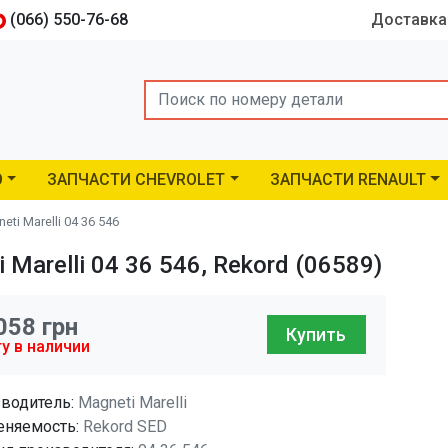
(066) 550-76-68
Доставка
Search
O
ЗАПЧАСТИ CHEVROLET
ЗАПЧАСТИ RENAULT
i Marelli 04 36 546
Marelli 04 36 546, Rekord (06589)
058
грн
Купить
у в наличии
водитель:
Magneti Marelli
няемость:
Rekord SED