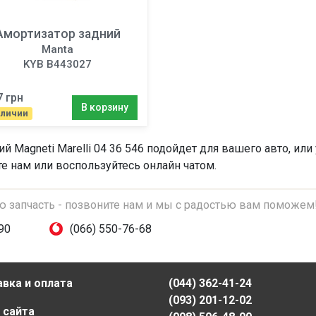
Амортизатор задний
Manta
KYB B443027
7 грн
В корзину
аличии
ий
Magneti Marelli 04 36 546 подойдет для вашего авто, ил
те нам или воспользуйтесь онлайн чатом.
ую запчасть - позвоните нам и мы с радостью вам поможем
90
(066) 550-76-68
вка и оплата
(044) 362-41-24
(093) 201-12-02
 сайта