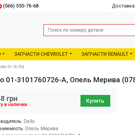
(066) 550-76-68
Доставка
Search
O
ЗАПЧАСТИ CHEVROLET
ЗАПЧАСТИ RENAULT
llo 01 76 726
o 01-3101760726-A, Опель Мерива (07
48
грн
Купить
у в наличии
водитель:
Dello
няемость:
Опель Мерива