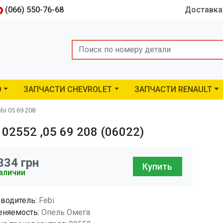
(066) 550-76-68
Доставка
Search
O
ЗАПЧАСТИ CHEVROLET
ЗАПЧАСТИ RENAULT
bi 05 69 208
02552 ,05 69 208 (06022)
334
грн
Купить
аличии
водитель:
Febi
няемость:
Опель Омега