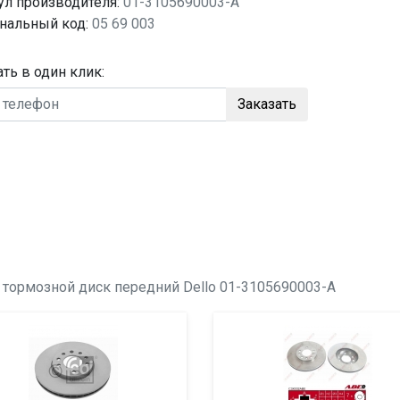
ул производителя:
01-3105690003-A
нальный код:
05 69 003
ать в один клик:
Заказать
о
тормозной диск передний
Dello 01-3105690003-A