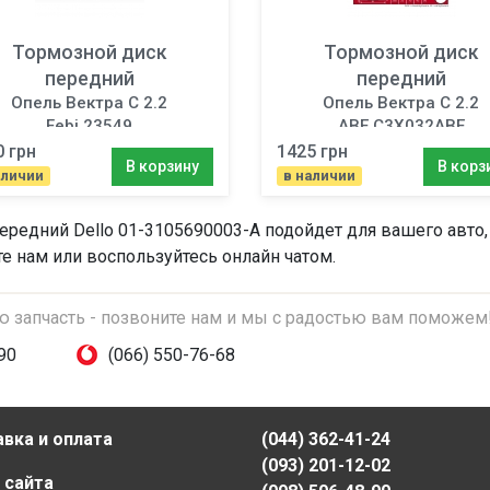
Тормозной диск
Тормозной диск
передний
передний
Опель Вектра C 2.2
Опель Вектра C 2.2
Febi 23549
ABE C3X032ABE
0 грн
1425 грн
В корзину
В корз
аличии
в наличии
передний
Dello 01-3105690003-A подойдет для вашего авто,
те нам или воспользуйтесь онлайн чатом.
ую запчасть - позвоните нам и мы с радостью вам поможем
90
(066) 550-76-68
вка и оплата
(044) 362-41-24
(093) 201-12-02
 сайта