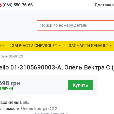
(066) 550-76-68
Доставка
Search
O
ЗАПЧАСТИ CHEVROLET
ЗАПЧАСТИ RENAULT
ello 05 69 003
llo 01-3105690003-A, Опель Вектра C 
698
грн
Купить
аличии
водитель:
Dello
няемость:
Опель Вектра C 2.2