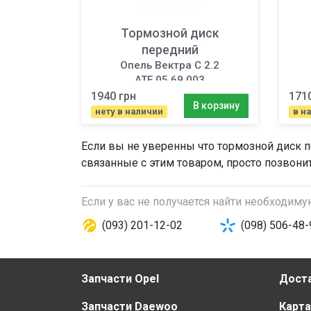
Тормозной диск
передний
Опель Вектра C 2.2
ATE 05 69 003
1940 грн
171
В корзину
нету в наличии
в н
Если вы не уверенны что
тормозной диск 
связанные с этим товаром, просто позвони
Если у вас не получается найти необходим
(093) 201-12-02
(098) 506-48-
Запчасти Opel
Доста
Запчасти Daewoo
Карта