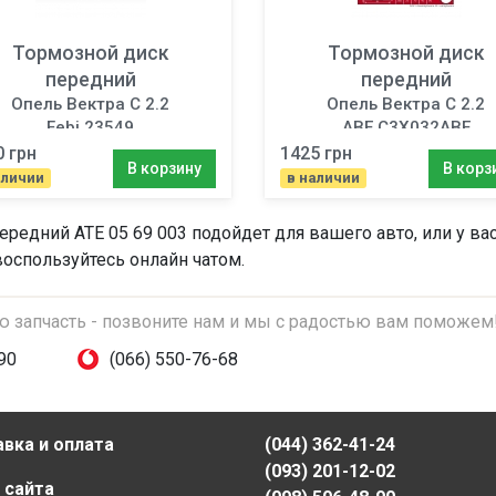
Тормозной диск
Тормозной диск
передний
передний
Опель Вектра C 2.2
Опель Вектра C 2.2
Febi 23549
ABE C3X032ABE
0 грн
1425 грн
В корзину
В корз
аличии
в наличии
передний
ATE 05 69 003 подойдет для вашего авто, или у в
воспользуйтесь онлайн чатом.
ую запчасть - позвоните нам и мы с радостью вам поможем
90
(066) 550-76-68
вка и оплата
(044) 362-41-24
(093) 201-12-02
 сайта