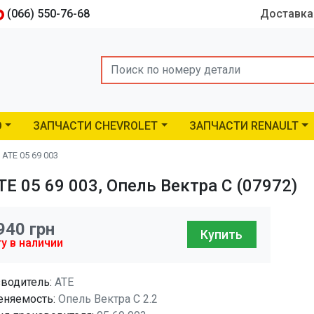
(066) 550-76-68
Доставка
Search
O
ЗАПЧАСТИ CHEVROLET
ЗАПЧАСТИ RENAULT
ATE 05 69 003
E 05 69 003, Опель Вектра C (07972)
940
грн
Купить
у в наличии
водитель:
ATE
няемость:
Опель Вектра C 2.2