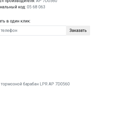
ул производителя:
AP 7D0560
нальный код:
05 68 063
ать в один клик:
Заказать
о
тормозной барабан
LPR AP 7D0560