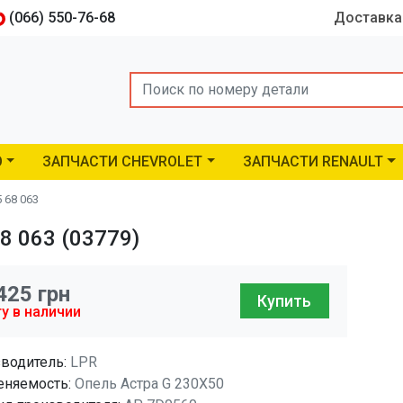
(066) 550-76-68
Доставка
Search
O
ЗАПЧАСТИ CHEVROLET
ЗАПЧАСТИ RENAULT
 68 063
8 063 (03779)
425
грн
Купить
у в наличии
водитель:
LPR
няемость:
Опель Астра G 230X50