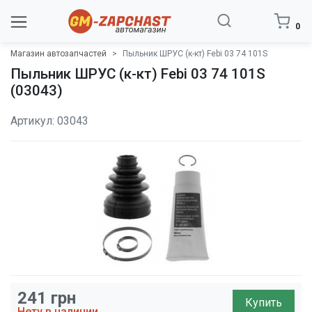
0
Магазин автозапчастей
Пыльник ШРУС (к-кт) Febi 03 74 101S
Пыльник ШРУС (к-кт) Febi 03 74 101S
(03043)
Артикул: 03043
241
грн
Купить
Нету в наличии