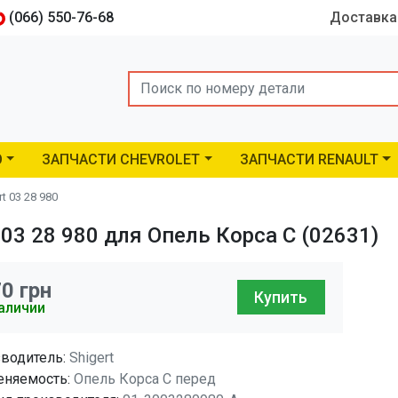
(066) 550-76-68
Доставка
Search
O
ЗАПЧАСТИ CHEVROLET
ЗАПЧАСТИ RENAULT
t 03 28 980
03 28 980 для Опель Корса C (02631)
70
грн
Купить
аличии
водитель:
Shigert
няемость:
Опель Корса C перед