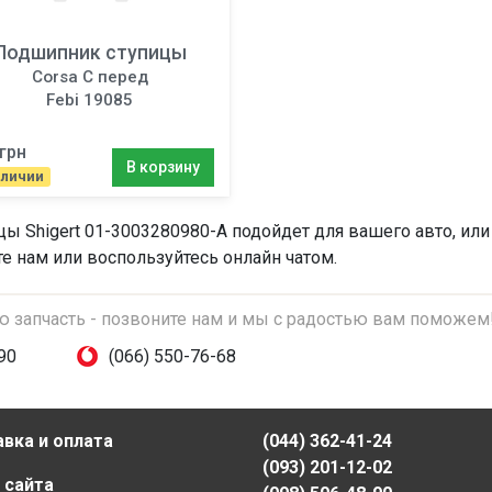
Подшипник ступицы
Corsa C перед
Febi 19085
грн
В корзину
аличии
ицы
Shigert 01-3003280980-A подойдет для вашего авто, или
те нам или воспользуйтесь онлайн чатом.
ую запчасть - позвоните нам и мы с радостью вам поможем
90
(066) 550-76-68
вка и оплата
(044) 362-41-24
(093) 201-12-02
 сайта