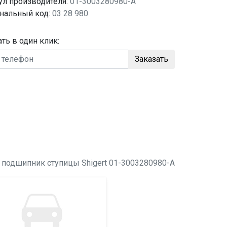
ул производителя:
01-3003280980-A
нальный код:
03 28 980
ать в один клик:
Заказать
о
подшипник ступицы
Shigert 01-3003280980-A