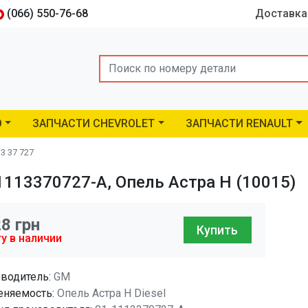
(066) 550-76-68
Доставка
Search
O
ЗАПЧАСТИ CHEVROLET
ЗАПЧАСТИ RENAULT
3 37 727
113370727-A, Опель Астра H (10015)
28
грн
Купить
у в наличии
водитель:
GM
няемость:
Опель Астра H Diesel