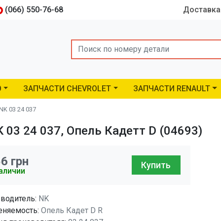
(066) 550-76-68
Доставка
Search
O
ЗАПЧАСТИ CHEVROLET
ЗАПЧАСТИ RENAULT
NK 03 24 037
 03 24 037, Опель Кадетт D (04693)
56
грн
Купить
аличии
водитель:
NK
няемость:
Опель Кадет D R