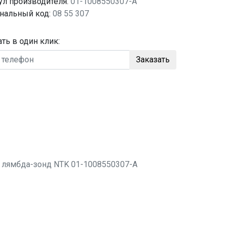
ул производителя:
01-1008550307-A
нальный код:
08 55 307
ать в один клик:
Заказать
о
лямбда-зонд
NTK 01-1008550307-A