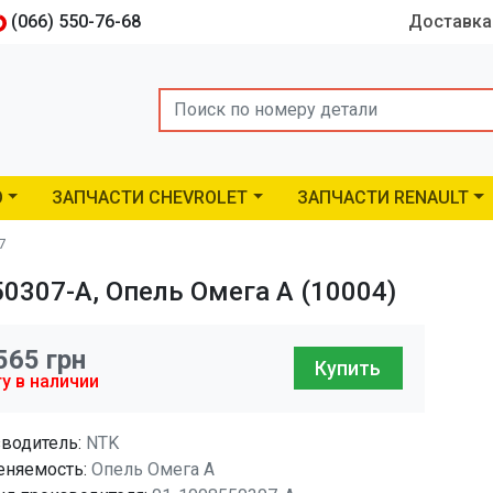
(066) 550-76-68
Доставка
Search
O
ЗАПЧАСТИ CHEVROLET
ЗАПЧАСТИ RENAULT
7
0307-A, Опель Омега A (10004)
565
грн
Купить
у в наличии
водитель:
NTK
няемость:
Опель Омега A