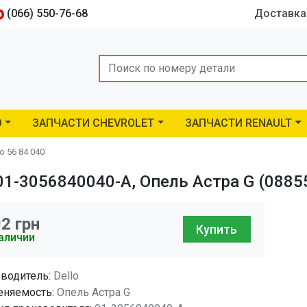
(066) 550-76-68
Доставка
Search
O
ЗАПЧАСТИ CHEVROLET
ЗАПЧАСТИ RENAULT
o 56 84 040
01-3056840040-A, Опель Астра G (0885
92
грн
Купить
аличии
водитель:
Dello
няемость:
Опель Астра G