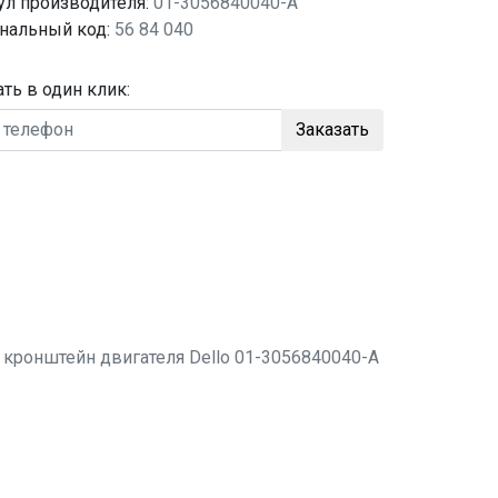
ул производителя:
01-3056840040-A
нальный код:
56 84 040
ать в один клик:
Заказать
о
кронштейн двигателя
Dello 01-3056840040-A