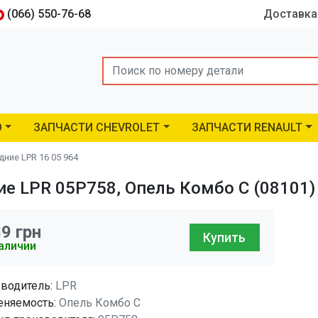
(066) 550-76-68
Доставка
Search
O
ЗАПЧАСТИ CHEVROLET
ЗАПЧАСТИ RENAULT
ние LPR 16 05 964
е LPR 05P758, Опель Комбо C (08101)
89
грн
Купить
аличии
водитель:
LPR
няемость:
Опель Комбо C