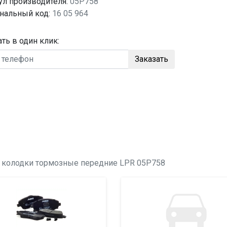
ул производителя:
05P758
нальный код:
16 05 964
ать в один клик:
Заказать
о
колодки тормозные передние
LPR 05P758