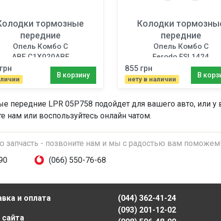
Колодки тормозные
Колодки тормозны
передние
передние
Опель Комбо C
Опель Комбо C
ABE C1X020ABE
Ferodo FSL1424
грн
855 грн
В корзину
В корз
аличии
нету в наличии
ые передние
LPR 05P758 подойдет для вашего авто, или у 
те нам или воспользуйтесь онлайн чатом.
ую запчасть - позвоните нам и мы с радостью вам поможем
90
(066) 550-76-68
вка и оплата
(044) 362-41-24
(093) 201-12-02
 сайта