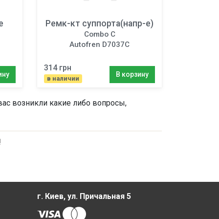
е
Ремк-кт суппорта(напр-е)
Combo C
Autofren D7037C
314 грн
ину
В корзину
в наличии
вас возникли какие либо вопросы,
!
г. Киев, ул. Причальная 5