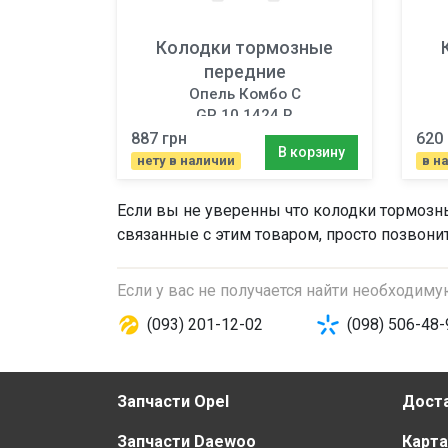
Колодки тормозные
передние
Опель Комбо C
GP 10.1424 R
887 грн
620 
В корзину
нету в наличии
в н
Если вы не уверенны что
колодки тормозн
связанные с этим товаром, просто позвони
Если у вас не получается найти необходим
(093) 201-12-02
(098) 506-48-
Запчасти Opel
Доста
Запчасти Daewoo
Карта