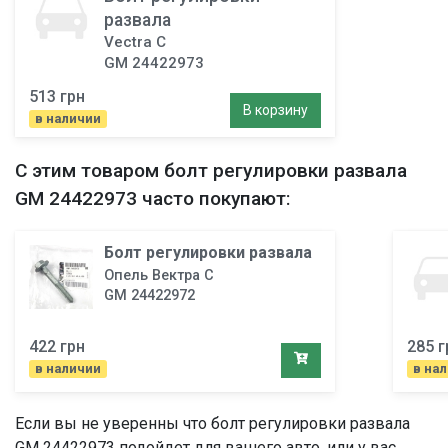
развала
Vectra C
GM 24422973
513 грн
В корзину
в наличии
С этим товаром
болт регулировки развала
GM 24422973 часто покупают:
Болт регулировки развала
Опель Вектра C
GM 24422972
422 грн
285 г
в наличии
в на
Если вы не уверенны что
болт регулировки развала
GM 24422973 подойдет для вашего авто, или у вас